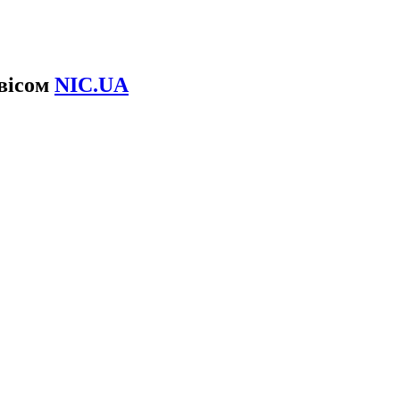
рвісом
NIC.UA