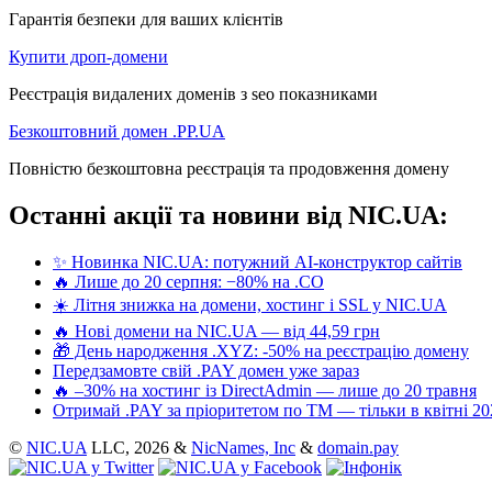
Гарантія безпеки для ваших клієнтів
Купити дроп-домени
Реєстрація видалених доменів з seo показниками
Безкоштовний домен .PP.UA
Повністю безкоштовна реєстрація та продовження домену
Останні акції та новини від NIC.UA:
✨ Новинка NIC.UA: потужний AI-конструктор сайтів
🔥 Лише до 20 серпня: −80% на .CO
☀️ Літня знижка на домени, хостинг і SSL у NIC.UA
🔥 Нові домени на NIC.UA — від 44,59 грн
🎁 День народження .XYZ: -50% на реєстрацію домену
Передзамовте свій .PAY домен уже зараз
🔥 –30% на хостинг із DirectAdmin — лише до 20 травня
Отримай .PAY за пріоритетом по ТМ — тільки в квітні 20
©
NIC.UA
LLC,
2026 &
NicNames, Inc
&
domain.pay